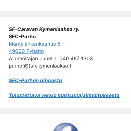
SF-Caravan Kymenlaakso ry.
SFC-Purho
Mäntylänkankaantie 5
49660 Pyhältö
Aluehoitajan puhelin: 040 487 1303
purho(@)sfckymenlaakso.fi
SFC-Purhon hinnasto
Tulostettava versio matkustajailmoituksesta