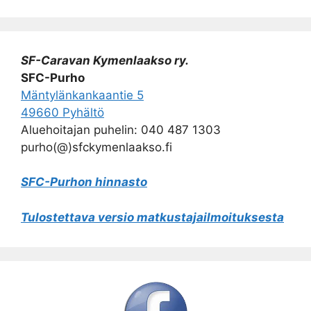
SF-Caravan Kymenlaakso ry.
SFC-Purho
Mäntylänkankaantie 5
49660 Pyhältö
Aluehoitajan puhelin: 040 487 1303
purho(@)sfckymenlaakso.fi
SFC-Purhon hinnasto
Tulostettava versio matkustajailmoituksesta