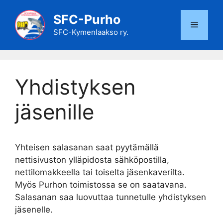
Siirry
SFC-Purho
sisältöön
Valikko
SFC-Kymenlaakso ry.
Yhdistyksen
jäsenille
Yhteisen salasanan saat pyytämällä
nettisivuston ylläpidosta sähköpostilla,
nettilomakkeella tai toiselta jäsenkaverilta.
Myös Purhon toimistossa se on saatavana.
Salasanan saa luovuttaa tunnetulle yhdistyksen
jäsenelle.