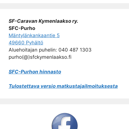
SF-Caravan Kymenlaakso ry.
SFC-Purho
Mäntylänkankaantie 5
49660 Pyhältö
Aluehoitajan puhelin: 040 487 1303
purho(@)sfckymenlaakso.fi
SFC-Purhon hinnasto
Tulostettava versio matkustajailmoituksesta